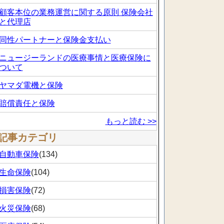
顧客本位の業務運営に関する原則 保険会社
と代理店
同性パートナーと保険金支払い
ニュージーランドの医療事情と医療保険に
ついて
ヤマダ電機と保険
賠償責任と保険
もっと読む >>
記事カテゴリ
自動車保険
(134)
生命保険
(104)
損害保険
(72)
火災保険
(68)