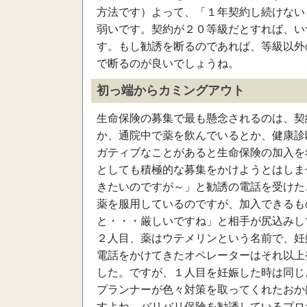
方法です）よって、「１年契約し続けない
弱いです。契約が２０等級だとすれば、い
す。もし勧誘を断るのであれば、等級以外
で断るのが良いでしょうね。
初っ端からカミングアウト
生命保険の募集で最も懸念されるのは、契
か、通院中で薬を飲んでいるとか、健康診
ガティブなことがあると生命保険の加入を
としても積極的な募集をかけようとはしま
きたいのですが～」と勧誘の電話を受けた
薬を服用しているのですが、加入できるも
と・・・厳しいですね」と相手が尻込みし
２人目、薬はウテメリンという名前で、妊
電話をかけてきたオペレーターはそれ以上
した。ですが、１人目を妊娠した時は同じ
プランナーが色々対策を取ってくれたおか
すよね。バリバリ保険を勧誘しているプロ