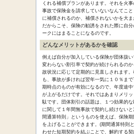
くれる補償プランがあります。それを火事
事故で保険金を請求していないなんてこと
に補償されるのか、補償されないかを大ま
だからこそ、保険の勧誘をされた際に自分
ークにはまることになるのです。
どんなメリットがあるかを確認
例えば自分が加入している保険が団体扱い
変わらない割引率で契約が続けられるのか
故状況に応じて定期的に見直しされます。
も、事故が多ければ翌年一気に１０％まで
期時点のものが有効になるので、年度途中
が上がるだけです。それではあまりメリッ
駄です。団体割引の話題は、１つ効果的な
に関して１年間無事故で契約し続けないと
間通算特則」というものを使えば、保険期
を上げることができます。(期間通算特則
わせた短期契約を結ぶことで、解約する契