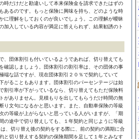
の時だけだと勘違いして本来保険金を請求できたはずの
もあるのです。もっと保険に興味を持ち、どのような時
かに理解をしておくのが良いでしょう。この理解が曖昧
の加入している内容が満足に答えられず、結果勧誘のト
で、団体割引も付いているようであれば、切り替えても
を確認しましょう。団体割引の割引率は、その団体の事
極端な話ですが、現在団体割引２０％で契約していて
下がることもあります。団体割引のパーセンテージは始
で割引率が下がっているなら、切り替えてもただ保険料
トがありません。見積もりを出してもらうだけ時間の無
断り文句になるかと思います。また、自動車保険の等級
次の等級が上がらないと思っている人がいますが、「期
間の途中で切り替えしても、１年契約と同じように等級
とは、切り替え後の契約をする際に、前の契約の満期に合
約と切り替えする契約の保険期間を足して１年とみなす