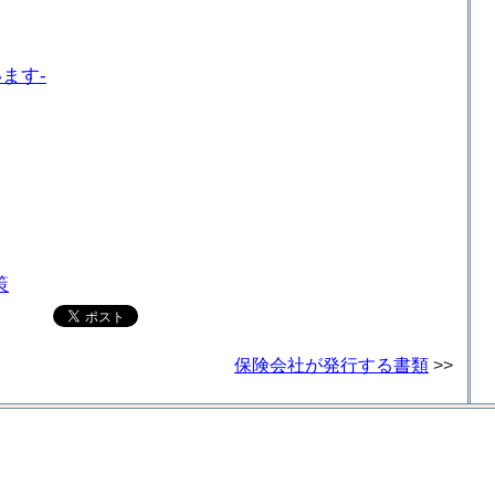
ます-
策
保険会社が発行する書類
>>