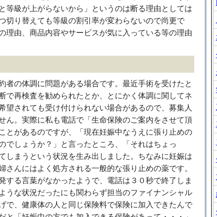
と等級が上がらないから」というのは断る理由としては
つ切り替えても等級の割引率が変わらないので尚更で
の理由、商品内容やサービスが気に入っている等の理由
約者の体調に問題がある場合です。最近手術を受けたと
断で再検査を勧められたとか、とにかく体調に関してネ
希望されても受け付けられない場合があるので、募集人
せん。実際に私も電話で「生命保険のご案内をさせて頂
ことがあるのですが、「現在妊娠中なうえに張り止めの
のでしょうか？」と言ったところ、「それはちょっ
てしまうという状況を生み出しました。ちなみに妊娠は
婦さんにはよく処方される一般的な張り止めの薬です。
発する言葉がなかったようで、電話は３０秒で終了しま
ような状況だったにも関わらず担当のファイナンシャル
げで、健康体の人と同じ保険料で保険に加入できたんで
だと「妊娠中の方でも加入できる保険があって・・・」