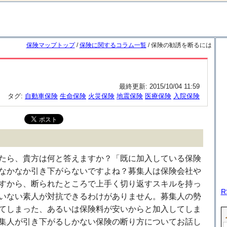
保険マップトップ
/
保険に関するコラム一覧
/ 保険の勧誘を断るには
最終更新:
2015/10/04 11:59
タグ:
自動車保険
生命保険
火災保険
地震保険
医療保険
入院保険
たら、貴方は何と答えますか？「既に加入している保険
なかなか引き下がらないですよね？募集人は保険会社や
すから、断られたところで上手く切り返すスキルを持っ
R
いない素人が対抗できるわけがありません。募集人の勢
てしまった、あるいは保険料が安いからと加入してしま
集人が引き下がるしかない保険の断り方についてお話し