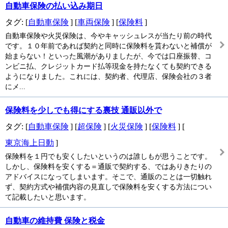
自動車保険の払い込み期日
タグ: [
自動車保険
] [
車両保険
] [
保険料
]
自動車保険や火災保険は、今やキャッシュレスが当たり前の時代
です。１０年前であれば契約と同時に保険料を貰わないと補償が
始まらない！といった風潮がありましたが、今では口座振替、コ
ンビニ払、クレジットカード払等現金を持たなくても契約できる
ようになりました。これには、契約者、代理店、保険会社の３者
にメ...
保険料を少しでも得にする裏技 通販以外で
タグ: [
自動車保険
] [
超保険
] [
火災保険
] [
保険料
] [
東京海上日動
]
保険料を１円でも安くしたいというのは誰しもが思うことです。
しかし、保険料を安くする＝通販で契約する、ではありきたりの
アドバイスになってしまいます。そこで、通販のことは一切触れ
ず、契約方式や補償内容の見直しで保険料を安くする方法につい
て記載したいと思います。
自動車の維持費 保険と税金