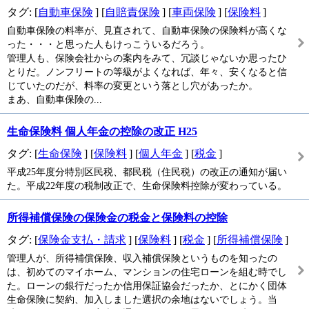
タグ: [
自動車保険
] [
自賠責保険
] [
車両保険
] [
保険料
]
自動車保険の料率が、見直されて、自動車保険の保険料が高くな
った・・・と思った人もけっこういるだろう。
管理人も、保険会社からの案内をみて、冗談じゃないか思ったひ
とりだ。ノンフリートの等級がよくなれば、年々、安くなると信
じていたのだが、料率の変更という落とし穴があったか。
まあ、自動車保険の...
生命保険料 個人年金の控除の改正 H25
タグ: [
生命保険
] [
保険料
] [
個人年金
] [
税金
]
平成25年度分特別区民税、都民税（住民税）の改正の通知が届い
た。平成22年度の税制改正で、生命保険料控除が変わっている。
所得補償保険の保険金の税金と保険料の控除
タグ: [
保険金支払・請求
] [
保険料
] [
税金
] [
所得補償保険
]
管理人が、所得補償保険、収入補償保険というものを知ったの
は、初めてのマイホーム、マンションの住宅ローンを組む時でし
た。ローンの銀行だったか信用保証協会だったか、とにかく団体
生命保険に契約、加入しました選択の余地はないでしょう。当