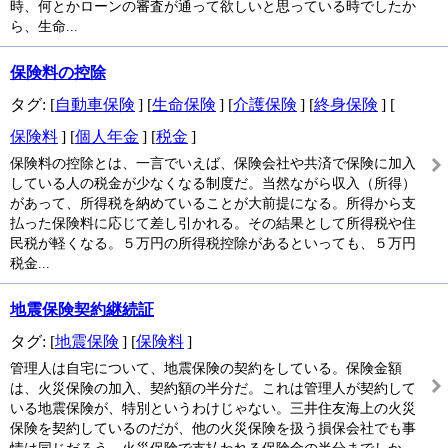
時、何とかローンの審査が通って欲しいと思っている時でしたか
ら、生命...
保険料の控除
タグ: [
自動車保険
] [
生命保険
] [
介護保険
] [
終身保険
] [
保険料
] [
個人年金
] [
税金
]
保険料の控除とは、一言でいえば、保険会社や共済で保険に加入
している人の税金が少なくなる制度だ。当然ながら収入（所得）
があって、所得税を納めていることが大前提になる。所得から支
払った保険料に応じて差し引かれる。その結果として所得税や住
民税が軽くなる。５万円の所得税控除があるといっても、５万円
税金...
地震保険契約継続証
タグ: [
地震保険
] [
保険料
]
管理人は自宅について、地震保険の契約をしている。保険金額
は、火災保険の加入、契約額の半分だ。これは管理人が契約して
いる地震保険が、特別というわけじゃない。三井住友海上の火災
保険を契約しているのだが、他の火災保険を扱う損保会社でも事