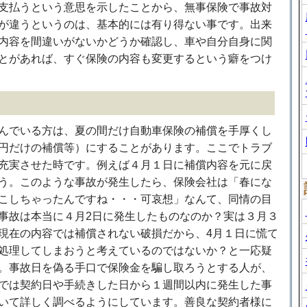
支払うという意思を示したことから、無事保険で事故対
が違うというのは、基本的には有り得ない事です。出来
内容を間違いがないかどうか確認し、車や自分自身に関
とがあれば、すぐ保険の内容も変更するという癖をつけ
んでいる方は、夏の間だけ自動車保険の補償を手厚くし
円だけの補償等）にすることがあります。ここでトラブ
充実させた時です。例えば４月１日に補償内容を元に戻
う。このような事故が発生したら、保険会社は「春にな
こしちゃったんですね・・・可哀想」なんて、同情の目
事故は本当に４月2日に発生したものなのか？実は３月３
現在の内容では補償されない破損だから、4月１日に慌て
処理してしまおうと考えているのではないか？と一応疑
。事故日を偽る手口で保険金を騙し取ろうとする人が、
では契約日や手続きした日から１週間以内に発生した事
いて詳しく調べるようにしています。善良な契約者様に