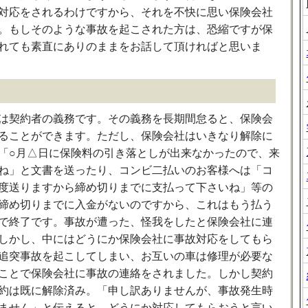
対応をされるわけですから、それを不快に思い保険会社
。もしそのような事故を起こされた方は、恐縮ですが保
れても素直にありのままをお話して頂ければと思いま
は契約者の義務です。その義務を長期間怠ると、保険会
ることができます。ただし、保険会社はいきなり解除に
「○月△日に保険料の引き落としが出来なかったので、来
ね」と文書を送ったり、コンビ二払いのお客様へは「コ
度送りますから締め切りまでに支払って下さいね」等の
締め切りまでに入金がないのですから、これはもう払う
で終了です。事故が遭った、怪我をしたと保険会社に連
しかし、中にはどうにか保険会社に事故対応をしてもら
追突事故を起こしてしまい、お互いの車は修理が必要な
ことで保険会社に事故の連絡をされました。しかし契約
約は既に解除済み。「申し訳ありませんが、事故発生時
ません」と伝えると、どうにか対応してもらおうと言い