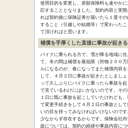
使用目的を変更し、差額保険料も速やかに
応することとなりました。契約内容と実態
れば契約後に保険証券が届いたら１度その
すること（引越しや結婚等）で変わったこ
て頂ければと思います。
補償を手厚くした直後に事故が起きる
バイクに乗られる方で、雪が降る地域に住
て、冬の間は補償を最低限（対物２００万
ルになるのが、春になってまた補償内容を
して、４月２日に事故が起きたとしましょ
って久しぶりにバイクに乗ったら事故を起
で見ているわけにはいかないのです。その
１日に既に事故を起こしていたけれども、
て変更手続きをして４月２日の事故として
いの目を持ってみなければいけないのです
少なからず存在するからです。保険会社内
故については、契約の経緯や事故内容につ