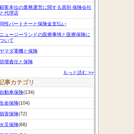
顧客本位の業務運営に関する原則 保険会社
と代理店
同性パートナーと保険金支払い
ニュージーランドの医療事情と医療保険に
ついて
ヤマダ電機と保険
賠償責任と保険
もっと読む >>
記事カテゴリ
自動車保険
(134)
生命保険
(104)
損害保険
(72)
火災保険
(68)