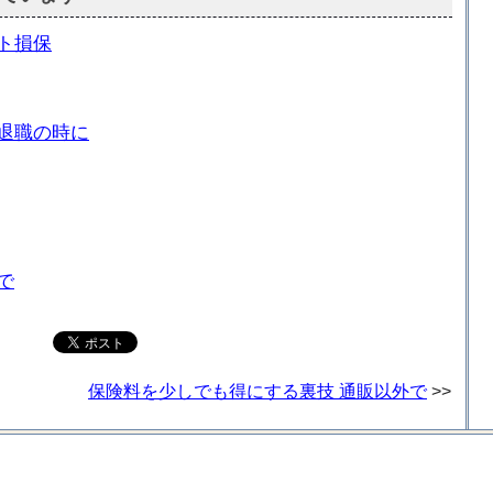
ト損保
退職の時に
で
保険料を少しでも得にする裏技 通販以外で
>>