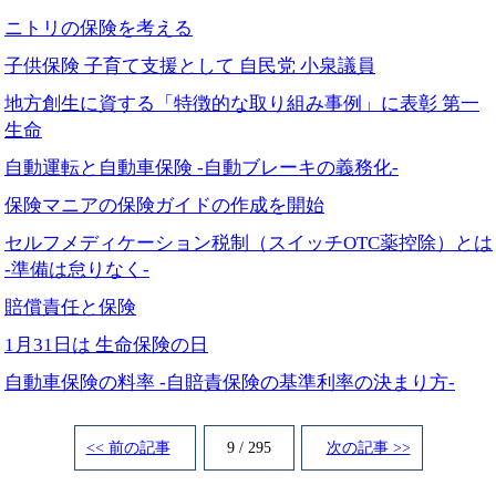
ニトリの保険を考える
子供保険 子育て支援として 自民党 小泉議員
地方創生に資する「特徴的な取り組み事例」に表彰 第一
生命
自動運転と自動車保険 -自動ブレーキの義務化-
保険マニアの保険ガイドの作成を開始
セルフメディケーション税制（スイッチOTC薬控除）とは
-準備は怠りなく-
賠償責任と保険
1月31日は 生命保険の日
自動車保険の料率 -自賠責保険の基準利率の決まり方-
<< 前の記事
9 / 295
次の記事 >>