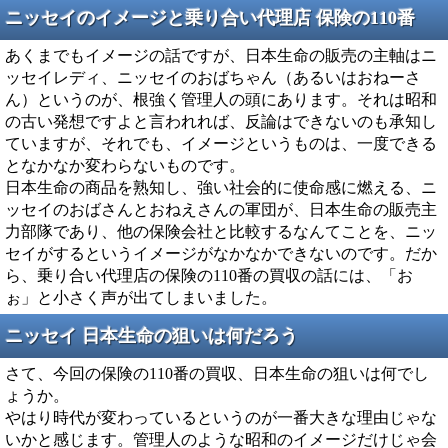
ニッセイのイメージと乗り合い代理店 保険の110番
あくまでもイメージの話ですが、日本生命の販売の主軸はニ
ッセイレディ、ニッセイのおばちゃん（あるいはおねーさ
ん）というのが、根強く管理人の頭にあります。それは昭和
の古い発想ですよと言われれば、反論はできないのも承知し
ていますが、それでも、イメージというものは、一度できる
となかなか変わらないものです。
日本生命の商品を熟知し、強い社会的に使命感に燃える、ニ
ッセイのおばさんとおねえさんの軍団が、日本生命の販売主
力部隊であり、他の保険会社と比較するなんてことを、ニッ
セイがするというイメージがなかなかできないのです。だか
ら、乗り合い代理店の保険の110番の買収の話には、「お
ぉ」と小さく声が出てしまいました。
ニッセイ 日本生命の狙いは何だろう
さて、今回の保険の110番の買収、日本生命の狙いは何でし
ょうか。
やはり時代が変わっているというのが一番大きな理由じゃな
いかと感じます。管理人のような昭和のイメージだけじゃ会