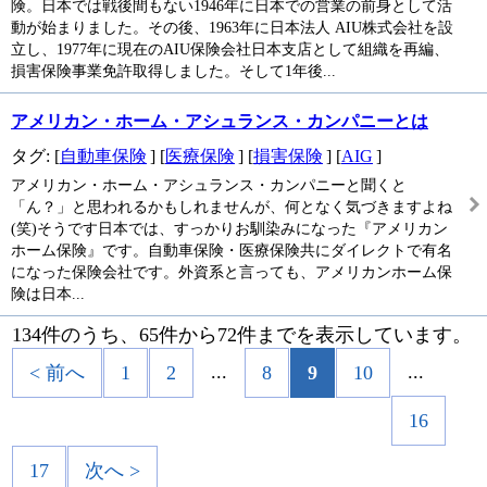
険。日本では戦後間もない1946年に日本での営業の前身として活
動が始まりました。その後、1963年に日本法人 AIU株式会社を設
立し、1977年に現在のAIU保険会社日本支店として組織を再編、
損害保険事業免許取得しました。そして1年後...
アメリカン・ホーム・アシュランス・カンパニーとは
タグ: [
自動車保険
] [
医療保険
] [
損害保険
] [
AIG
]
アメリカン・ホーム・アシュランス・カンパニーと聞くと
「ん？」と思われるかもしれませんが、何となく気づきますよね
(笑)そうです日本では、すっかりお馴染みになった『アメリカン
ホーム保険』です。自動車保険・医療保険共にダイレクトで有名
になった保険会社です。外資系と言っても、アメリカンホーム保
険は日本...
134件のうち、65件から72件までを表示しています。
...
...
< 前へ
1
2
8
9
10
16
17
次へ >