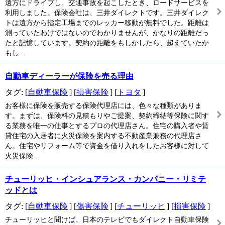
遠方にドライブし、交通事故を起こしたとき、ロードサービスを
利用しました。保険会社は、三井ダイレクトです。三井ダイレク
トは遠方から指定工場までのレッカー移動が無料でした。距離は
測っていたわけではないのでわかりませんが、かなりの距離だっ
たと記憶しています。契約の距離をもしかしたら、超えていたか
もし...
自動車ディーラーが保険を売る理由
タグ: [
自動車保険
] [
損害保険
] [
トヨタ
]
お客様に保険を販売する保険代理店には、色々な種類がありま
す。まずは、保険料の見積もりやご提案、契約締結等保険に関す
る業務を唯一の仕事とするプロの代理店さん。住宅の購入者や賃
貸住宅の入居者に火災保険を案内する不動産業兼務の代理店さ
ん。住宅やリフォーム等で資金を借り入れをしたお客様に対して
火災保険...
チューリッヒ・インシュアランス・カンパニー・リミテ
ッドとは
タグ: [
自動車保険
] [
傷害保険
] [
チューリッヒ
] [
損害保険
]
チューリッヒと聞けば、日本のテレビでもダイレクト自動車保険