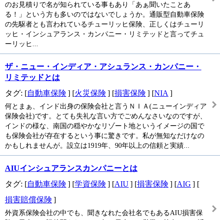
のお見積りで名が知られている事もあり「あぁ聞いたことあ
る！」という方も多いのではないでしょうか。通販型自動車保険
の先駆者とも言われているチューリッヒ保険、正しくはチューリ
ッヒ・インシュアランス・カンパニー・リミテッドと言ってチュ
ーリッヒ...
ザ・ニュー・インディア・アシュランス・カンパニー・
リミテッドとは
タグ: [
自動車保険
] [
火災保険
] [
損害保険
] [
NIA
]
何とまぁ、インド出身の保険会社と言うＮＩＡ(ニューインディア
保険会社)です。とても失礼な言い方でごめんなさいなのですが、
インドの様な、南国の穏やかなリゾート地というイメージの国で
も保険会社が存在するという事に驚きです。私が無知なだけなの
かもしれませんが。設立は1919年、90年以上の信頼と実績...
AIUインシュアランスカンパニーとは
タグ: [
自動車保険
] [
学資保険
] [
AIU
] [
損害保険
] [
AIG
] [
損害賠償保険
]
外資系保険会社の中でも、聞きなれた会社名でもあるAIU損害保