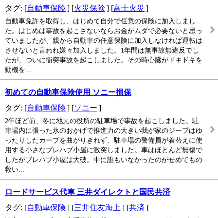
タグ: [
自動車保険
] [
火災保険
] [
富士火災
]
自動車免許を取得し、はじめて自分で任意の保険に加入しまし
た。はじめは事故を起こさないならお金がムダで必要ないと思っ
ていましたが、親から自動車の任意保険に加入しなければ運転は
させないと言われ嫌々加入しました。1年間は無事故無違反でし
たが、ついに衝突事故を起こしました。その時心臓がドキドキを
動機を...
初めての自動車保険使用 ソニー損保
タグ: [
自動車保険
] [
ソニー
]
2年ほど前、冬に地元の役所の駐車場で事故を起こしました。駐
車場内に張った氷のおかげで推進力の大きい我が家のジープはゆ
ったりしたカーブを曲がりきれず、駐車場の警備員が着替えに使
用する小さなプレハブ小屋に激突しました。車はほとんど無傷で
したがプレハブ小屋は大破。中に誰もいなかったのがせめてもの
救い...
ロードサービス代車 三井ダイレクトと国民共済
タグ: [
自動車保険
] [
三井住友海上
] [
共済
]