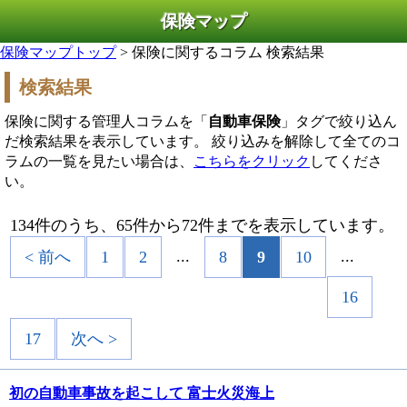
保険マップ
保険マップトップ
> 保険に関するコラム 検索結果
検索結果
保険に関する管理人コラムを「
自動車保険
」タグで絞り込ん
だ検索結果を表示しています。 絞り込みを解除して全てのコ
ラムの一覧を見たい場合は、
こちらをクリック
してくださ
い。
134件のうち、65件から72件までを表示しています。
...
...
< 前へ
1
2
8
9
10
16
17
次へ >
初の自動車事故を起こして 富士火災海上