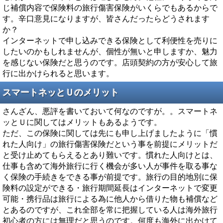
じ補償内容で保険料の旅行傷害保険がいくらでもあるからで
す。辛口意見になりますが、皆さんだったらどうされます
か？
インターネットで申し込みできる保険として利便性を売りに
したいのかもしれませんが、個性が無いと申しますか、魅力
を感じない保険だと思うのです。店頭契約の方が安心して旅
行に出かけられると思います。
スマートネッとＵのメリット
さんざん、悪評を書いておいて何なのですが。。スマートネ
ッとＵに関してはメリットもあるようです。
ただ、この保険に関しては先にも申し上げましたように「慣
れた人向け」の旅行傷害保険だという事を前提にメリットだ
と受け止めてもらえるとあり難いです。慣れた人向けとは、
仕事も含めて海外旅行に行く機会が多い人が事件を取る事な
く保険の手続きをできる事が前提です。旅行の目的地別に保
険料の設定ができる・旅行期間延長はインターネットで変更
可能・携行品は旅行による為に他人から借りた物も補償など
とあるのですが、これ全部を常に把握している人は海外旅行
初心者の方には無理だと思うのです。何度も海外に出かけて