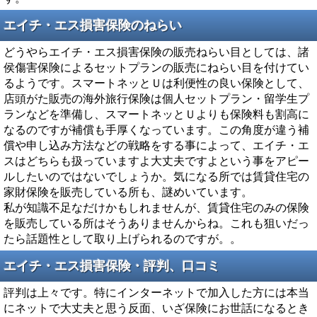
エイチ・エス損害保険のねらい
どうやらエイチ・エス損害保険の販売ねらい目としては、諸
侯傷害保険によるセットプランの販売にねらい目を付けてい
るようです。スマートネッとＵは利便性の良い保険として、
店頭がた販売の海外旅行保険は個人セットプラン・留学生プ
ランなどを準備し、スマートネッとＵよりも保険料も割高に
なるのですが補償も手厚くなっています。この角度が違う補
償や申し込み方法などの戦略をする事によって、エイチ・エ
スはどちらも扱っていますよ大丈夫ですよという事をアピー
ルしたいのではないでしょうか。気になる所では賃貸住宅の
家財保険を販売している所も、謎めいています。
私が知識不足なだけかもしれませんが、賃貸住宅のみの保険
を販売している所はそうありませんからね。これも狙いだっ
たら話題性として取り上げられるのですが。。
エイチ・エス損害保険・評判、口コミ
評判は上々です。特にインターネットで加入した方には本当
にネットで大丈夫と思う反面、いざ保険にお世話になるとき