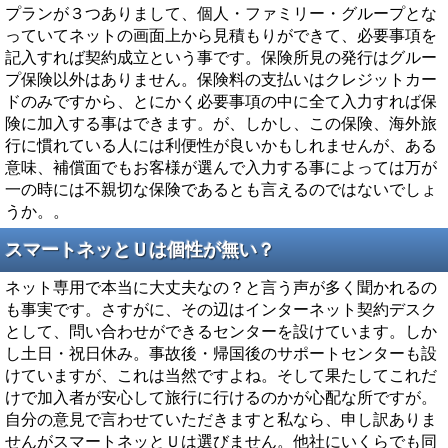
プランが３つありまして、個人・ファミリー・グループとな
っていてネットの画面上から見積もりができて、必要事項を
記入すれば契約成立という事です。保険所見の発行はグルー
プ保険以外はありません。保険料の支払いはクレジットカー
ドのみですから、とにかく必要事項の中に全て入力すれば保
険に加入する事はできます。が、しかし、この保険、海外旅
行に慣れている人には利便性が良いかもしれませんが、ある
意味、補償面でもお客様が選んで入力する事によっては万が
一の時には不親切な保険であるとも言えるのではないでしょ
うか。。
スマートネッとＵは個性が無い？
ネット専用で本当に大丈夫なの？と言う声が多く聞かれるの
も事実です。さすがに、その辺はインターネット契約デスク
として、問い合わせができるセンターを設けています。しか
し土日・祝日休み。事故後・帰国後のサポートセンターも設
けていますが、これは当然ですよね。そして果たしてこれだ
けで加入者が安心して旅行に行けるのかが心配な所ですが。
自分の意見で言わせていただきますと私なら、申し訳ありま
せんがスマートネッとＵは選びません。他社にいくらでも同