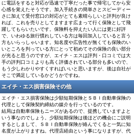
に電話をすると対応が迅速で丁寧だった事で帰宅してから安
心感を覚えたそうです。加入手続きの簡単さとスピーディー
さに加えて受付窓口の対応がとても素晴らしいと評判が良け
れば、これを売りとしてますます広まって行く保険として飛
躍してもらいたいです。保険料を抑えたい人には更に好評
で、いわゆる旅行慣れしている方は毎回加入していると言う
方もいらっしゃいます。知名度や広告性が無くても保険のい
いところを判っている方にとって初めてその保険の良い部分
が光ると思うのですが、エイチ・エスは評判・口コミでは大
手の評判口コミよりも高く評価されている部分も多いので、
もう少しわかりやすくすればいいと思いますが、後は自社が
そこで満足しているかどうかですね。
エイチ・エス損害保険その他
エイチ・エス損害保険は少額短期保険とＳＢＩ自動車保険の
代理として保険契約締結の媒介を行っているのです。
結局は自動車保険もニーズがあるので、提携していますよと
いう事なのでしょう。少額短期保険は後ほどの機会にご説明
するとしまして、ＳＢＩ自動車保険が絡んでくると一気に知
名度が上がりますね。代理店経由という事になりますが、代