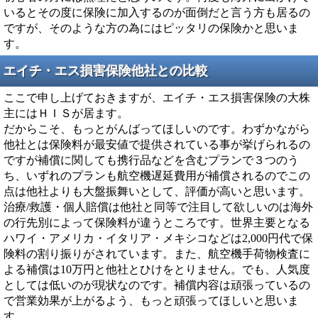
いるとその度に保険に加入するのが面倒だと言う方も居るの
ですが、そのような方の為にはピッタリの保険かと思いま
す。
エイチ・エス損害保険他社との比較
ここで申し上げておきますが、エイチ・エス損害保険の大株
主にはＨＩＳが居ます。
だからこそ、もっとがんばってほしいのです。わずかながら
他社とは保険料が最安値で提供されている事が挙げられるの
ですが補償に関しても携行品などを含むプランで３つのう
ち、いずれのプランも航空機遅延費用が補償されるのでこの
点は他社よりも大盤振舞いとして、評価が高いと思います。
治療/救護・個人賠償は他社と同等で注目して欲しいのは海外
の行先別によって保険料が違うところです。世界主要となる
ハワイ・アメリカ・イタリア・メキシコなどは2,000円代で保
険料の割り振りがされています。また、航空機手荷物検査に
よる補償は10万円と他社とひけをとりません。でも、人気度
としては低いのが現状なのです。補償内容は頑張っているの
で営業効果が上がるよう、もっと頑張ってほしいと思いま
す。