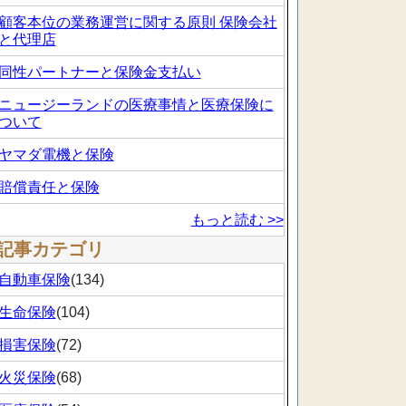
顧客本位の業務運営に関する原則 保険会社
と代理店
同性パートナーと保険金支払い
ニュージーランドの医療事情と医療保険に
ついて
ヤマダ電機と保険
賠償責任と保険
もっと読む >>
記事カテゴリ
自動車保険
(134)
生命保険
(104)
損害保険
(72)
火災保険
(68)